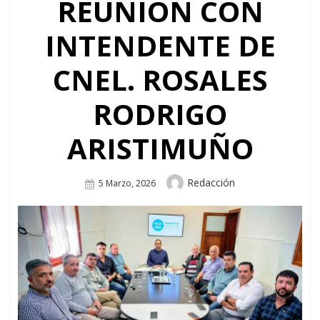
REUNIÓN CON
INTENDENTE DE
CNEL. ROSALES
RODRIGO
ARISTIMUÑO
Author
Redacción
Posted
5 Marzo, 2026
On