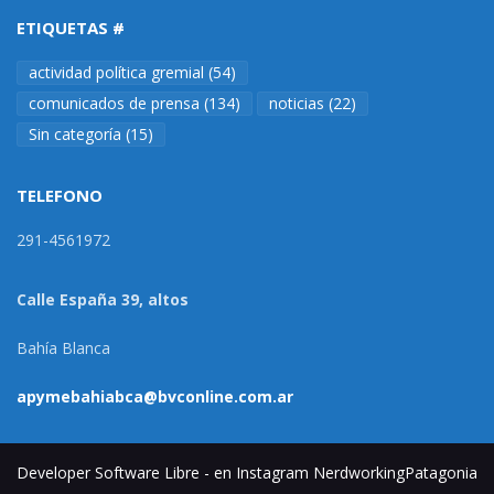
ETIQUETAS #
actividad política gremial
(54)
comunicados de prensa
(134)
noticias
(22)
Sin categoría
(15)
TELEFONO
291-4561972
Calle España 39, altos
Bahía Blanca
apymebahiabca@bvconline.com.ar
Developer Software Libre - en Instagram NerdworkingPatagonia