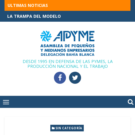
Skip
ULTIMAS NOTICIAS
to
ENCUESTA APYME–UNPAZ – RESULTADOS 1º SEMESTRE 2026
content
DESDE 1995 EN DEFENSA DE LAS PYMES, LA
PRODUCCIÓN NACIONAL Y EL TRABAJO
SIN CATEGORÍA