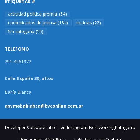
ETIQUETAS #
actividad política gremial
(54)
comunicados de prensa
(134)
noticias
(22)
Sin categoría
(15)
TELEFONO
291-4561972
Calle España 39, altos
Bahía Blanca
apymebahiabca@bvconline.com.ar
Developer Software Libre - en Instagram NerdworkingPatagonia
Powered by WordPress
-
Lekh by ThemeCentury