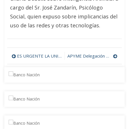
cargo del Sr. José Zandarín, Psicólogo
Social, quien expuso sobre implicancias del
uso de las redes y otras tecnologías.
ES URGENTE LA UNIDAD PARA EVITAR UN NUEVO GENOCIDIO PRODUCTIVO EN LA ARGENTINA
APYME Delegación Bahía Blanca se reunió con autoridades de la Agencia de Innovación, Desarrollo Productivo y Urbanismo
Navegación
de
entradas